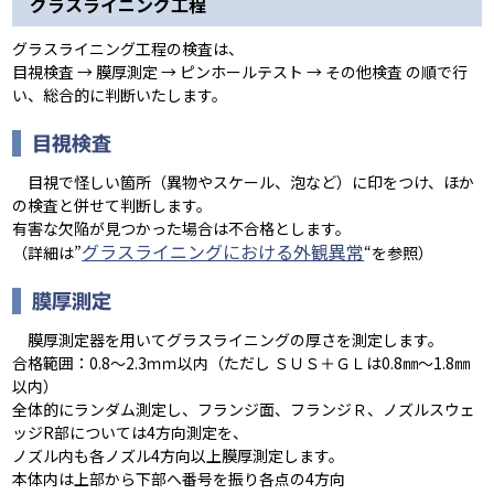
グラスライニング工程
グラスライニング工程の検査は、
目視検査 → 膜厚測定 → ピンホールテスト → その他検査 の順で行
い、総合的に判断いたします。
目視検査
目視で怪しい箇所（異物やスケール、泡など）に印をつけ、ほか
の検査と併せて判断します。
有害な欠陥が見つかった場合は不合格とします。
グラスライニングにおける外観異常
（詳細は”
“を参照）
膜厚測定
膜厚測定器を用いてグラスライニングの厚さを測定します。
合格範囲：0.8～2.3ｍｍ以内（ただし ＳＵＳ＋ＧＬは0.8㎜～1.8㎜
以内）
全体的にランダム測定し、フランジ面、フランジＲ、ノズルスウェ
ッジR部については4方向測定を、
ノズル内も各ノズル4方向以上膜厚測定します。
本体内は上部から下部へ番号を振り各点の4方向