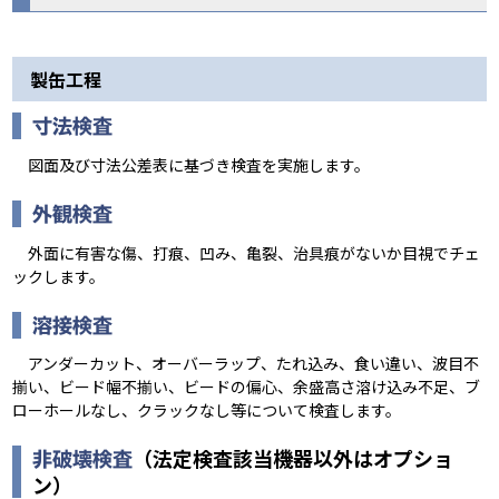
製缶工程
寸法検査
図面及び寸法公差表に基づき検査を実施します。
外観検査
外面に有害な傷、打痕、凹み、亀裂、治具痕がないか目視でチェ
ックします。
溶接検査
アンダーカット、オーバーラップ、たれ込み、食い違い、波目不
揃い、ビード幅不揃い、ビードの偏心、余盛高さ溶け込み不足、ブ
ローホールなし、クラックなし等について検査します。
（法定検査該当機器以外はオプショ
非破壊検査
ン）