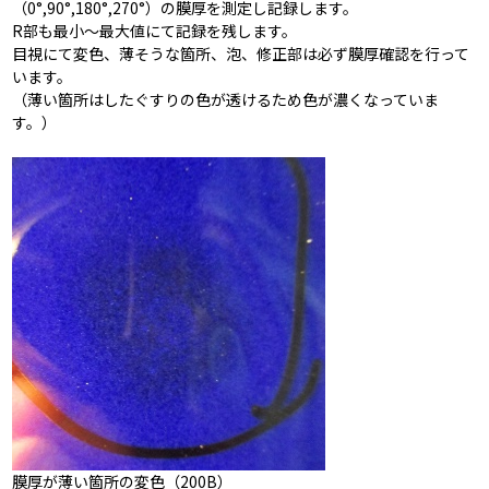
（0°,90°,180°,270°）の膜厚を測定し記録します。
R部も最小～最大値にて記録を残します。
目視にて変色、薄そうな箇所、泡、修正部は必ず膜厚確認を行って
います。
（薄い箇所はしたぐすりの色が透けるため色が濃くなっていま
す。）
膜厚が薄い箇所の変色（200B）