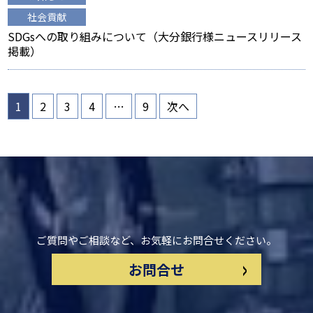
社会貢献
SDGsへの取り組みについて（大分銀行様ニュースリリース
掲載）
投
1
2
3
4
…
9
次へ
稿
の
ペ
ー
ジ
送
り
ご質問やご相談など、お気軽にお問合せください。
>
お問合せ