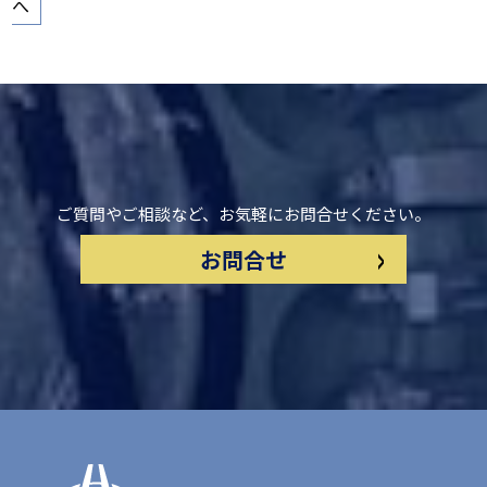
稿
へ
の
ペ
ー
ジ
送
り
ご質問やご相談など、お気軽にお問合せください。
>
お問合せ